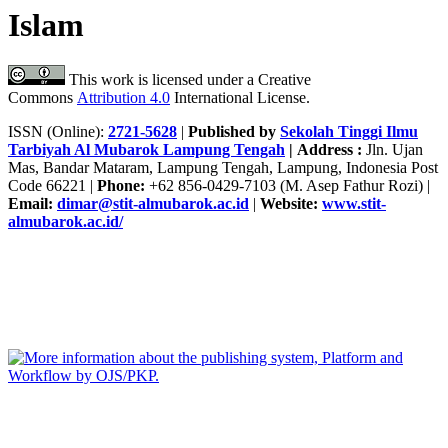
Islam
This work is licensed under a Creative
Commons
Attribution 4.0
International License.
ISSN (Online):
2721-5628
|
Published by
Sekolah Tinggi Ilmu
Tarbiyah Al Mubarok Lampung Tengah
|
Address :
Jln. Ujan
Mas, Bandar Mataram, Lampung Tengah, Lampung, Indonesia Post
Code 66221 |
Phone:
+62 856-0429-7103 (M. Asep Fathur Rozi) |
Email:
dimar@stit-almubarok.ac.id
|
Website:
www.stit-
almubarok.ac.id/