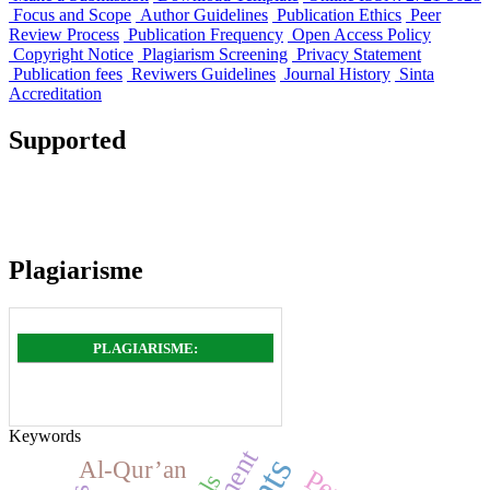
Focus and Scope
Author Guidelines
Publication Ethics
Peer
Review Process
Publication Frequency
Open Access Policy
Copyright Notice
Plagiarism Screening
Privacy Statement
Publication fees
Reviwers Guidelines
Journal History
Sinta
Accreditation
Supported
Plagiarisme
PLAGIARISME:
Keywords
Al-Qur’an