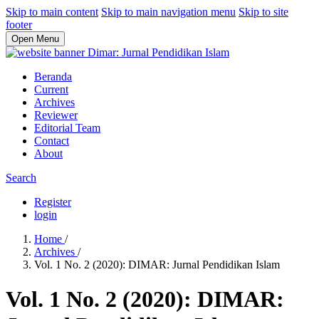
Skip to main content
Skip to main navigation menu
Skip to site
footer
Open Menu
Beranda
Current
Archives
Reviewer
Editorial Team
Contact
About
Search
Register
login
Home
/
Archives
/
Vol. 1 No. 2 (2020): DIMAR: Jurnal Pendidikan Islam
Vol. 1 No. 2 (2020): DIMAR: