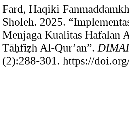
Fard, Haqiki Fanmaddamkh
Sholeh. 2025. “Implementa
Menjaga Kualitas Hafalan A
Tāḥfiẓh Al-Qur’an”.
DIMAR:
(2):288-301. https://doi.or