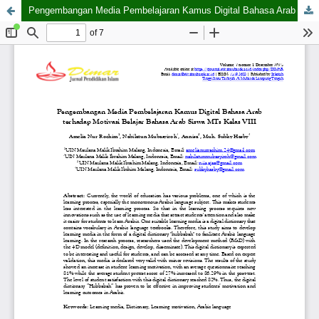
Pengembangan Media Pembelajaran Kamus Digital Bahasa Arab terhadap Motivasi Belajar Bahasa Arab Siswa MTs Kelas VIII