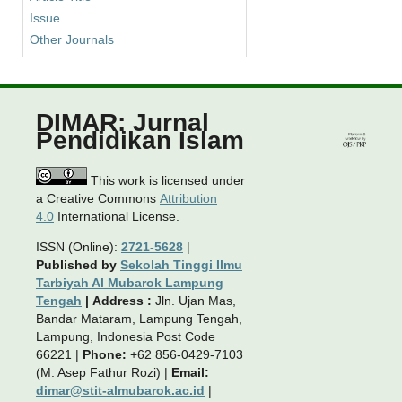
Issue
Other Journals
DIMAR: Jurnal
Pendidikan Islam
This work is licensed under
a Creative Commons
Attribution
4.0
International License.
ISSN (Online):
2721-5628
|
Published by
Sekolah Tinggi Ilmu
Tarbiyah Al Mubarok Lampung
Tengah
|
Address :
Jln. Ujan Mas,
Bandar Mataram, Lampung Tengah,
Lampung, Indonesia Post Code
66221 |
Phone:
+62 856-0429-7103
(M. Asep Fathur Rozi) |
Email:
dimar@stit-almubarok.ac.id
|