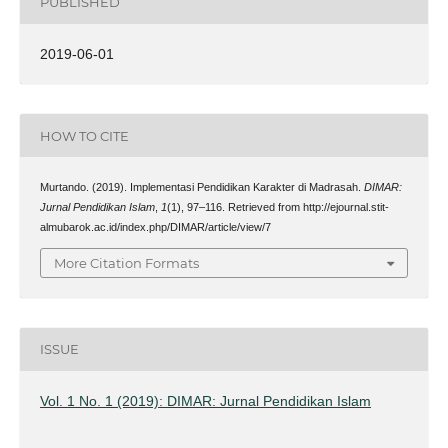
PUBLISHED
2019-06-01
HOW TO CITE
Murtando. (2019). Implementasi Pendidikan Karakter di Madrasah.
DIMAR:
Jurnal Pendidikan Islam
,
1
(1), 97–116. Retrieved from http://ejournal.stit-
almubarok.ac.id/index.php/DIMAR/article/view/7
More Citation Formats
ISSUE
Vol. 1 No. 1 (2019): DIMAR: Jurnal Pendidikan Islam