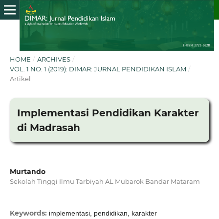
HOME
/
ARCHIVES
/
VOL. 1 NO. 1 (2019): DIMAR: JURNAL PENDIDIKAN ISLAM
/
Artikel
Implementasi Pendidikan Karakter
di Madrasah
Murtando
Sekolah Tinggi Ilmu Tarbiyah AL Mubarok Bandar Mataram
Keywords:
implementasi, pendidikan, karakter