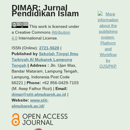
DIMAR: Jurnal
Pendidikan Islam
This work is licensed under
a Creative Commons
Attribution
4.0
International License.
ISSN (Online):
2721-5628
|
Published by
Sekolah Tinggi Ilmu
Tarbiyah Al Mubarok Lampung
Tengah
|
Address :
Jln. Ujan Mas,
Bandar Mataram, Lampung Tengah,
Lampung, Indonesia Post Code
66221 |
Phone:
+62 856-0429-7103
(M. Asep Fathur Rozi) |
Email:
dimar@stit-almubarok.ac.id
|
Website:
www.stit-
almubarok.ac.id/