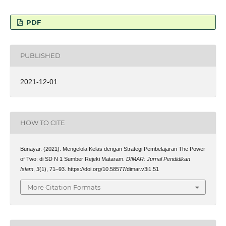
PDF
PUBLISHED
2021-12-01
HOW TO CITE
Bunayar. (2021). Mengelola Kelas dengan Strategi Pembelajaran The Power
of Two: di SD N 1 Sumber Rejeki Mataram.
DIMAR: Jurnal Pendidikan
Islam
,
3
(1), 71–93. https://doi.org/10.58577/dimar.v3i1.51
More Citation Formats