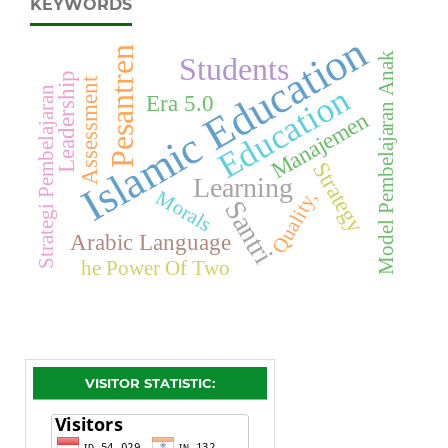
KEYWORDS
Islamic Education
Pesantren
Model Pembelajaran Anak
Students
Leadership
Assessment
Education
Strategi Pembelajaran
Era 5.0
Manajemen
Strategy
Learning
Morals
Quality,
Santri
Arabic Language
he Power Of Two
VISITOR STATISTIC: