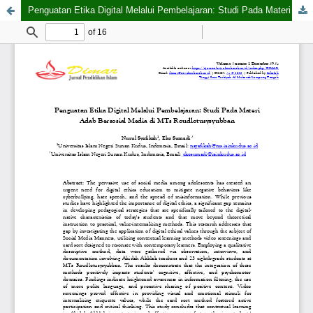
Penguatan Etika Digital Melalui Pembelajaran: Studi Pada Materi Adab Bersosial Media di MTs Roudlotusysyubban